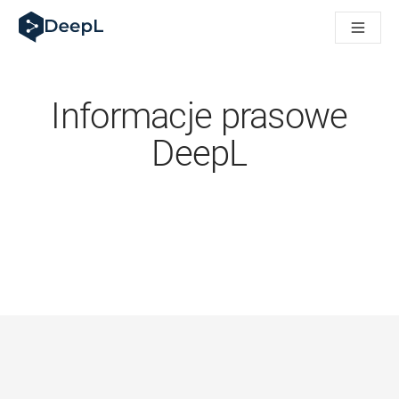
DeepL dla agentów AI
Translation Flow w DeepL: Nowe procesy oparte na AI dla klu
The ROI of AI-native translation
How we brought Swiss German to DeepL
Poznaj Translation Flow: Lokalizacja, która automatyzuje p
Informacje prasowe
Jak zrozumieć zaufanie do technologii językowej AI w bizne
Jak tworzymy system oceny jakości tłumaczeń dla DeepL
DeepL
Od tłumaczeń po platformę głosową w czasie rzeczywistym
Building an instantly accessible voice demo with DeepL Voic