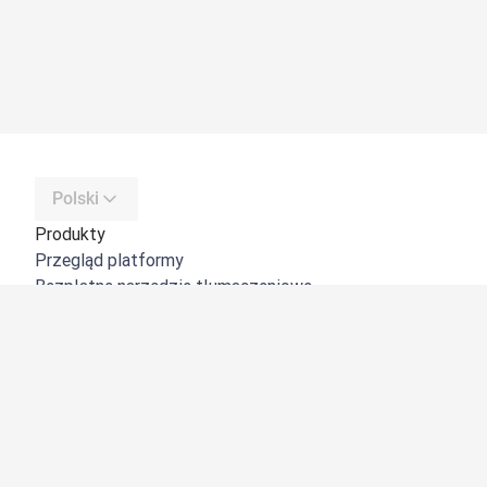
Polski
Produkty
Przegląd platformy
Bezpłatne narzędzie tłumaczeniowe
DeepL API
DeepL Write
DeepL Voice
DeepL Voice for Meetings
DeepL Voice for Conversations
Aplikacje i integracje
DeepL Pro