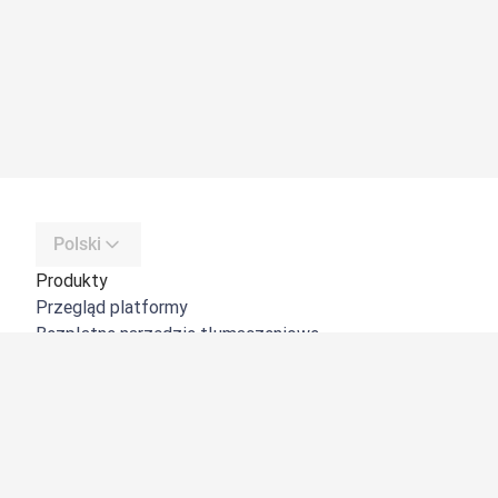
Polski
Produkty
Przegląd platformy
Bezpłatne narzędzie tłumaczeniowe
DeepL API
DeepL Write
DeepL Voice
DeepL Voice for Meetings
DeepL Voice for Conversations
Aplikacje i integracje