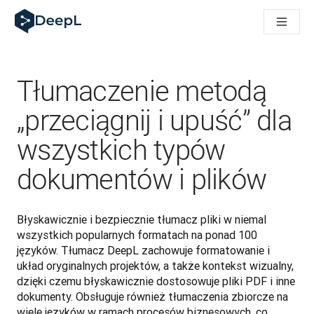
DeepL dla agentów AI
Translation Flow w DeepL: Nowe procesy oparte na AI dla klu
The ROI of AI-native translation
How we brought Swiss German to DeepL
Poznaj Translation Flow: Lokalizacja, która automatyzuje p
Tłumaczenie metodą
Jak zrozumieć zaufanie do technologii językowej AI w bizne
Jak tworzymy system oceny jakości tłumaczeń dla DeepL
„przeciągnij i upuść” dla
Od tłumaczeń po platformę głosową w czasie rzeczywistym
wszystkich typów
Building an instantly accessible voice demo with DeepL Voic
dokumentów i plików
Błyskawicznie i bezpiecznie tłumacz pliki w niemal 
wszystkich popularnych formatach na ponad 100 
języków. Tłumacz DeepL zachowuje formatowanie i 
układ oryginalnych projektów, a także kontekst wizualny, 
dzięki czemu błyskawicznie dostosowuje pliki PDF i inne 
dokumenty. Obsługuje również tłumaczenia zbiorcze na 
wiele języków w ramach procesów biznesowych, co 