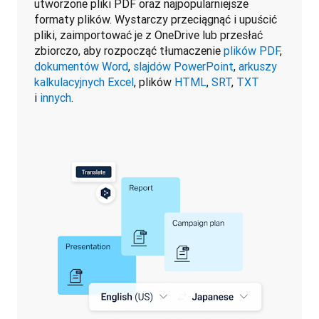
utworzone pliki PDF oraz najpopularniejsze 
formaty plików. Wystarczy przeciągnąć i upuścić 
pliki, zaimportować je z OneDrive lub przesłać 
zbiorczo, aby rozpocząć tłumaczenie 
plików PDF
, 
dokumentów Word
, 
slajdów PowerPoint
, 
arkuszy 
kalkulacyjnych Excel
, plików 
HTML
, 
SRT
, 
TXT
i 
innych
.