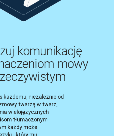
zuj komunikację
łumaczeniom mowy
rzeczywistym
s każdemu, niezależnie od 
ozmowy twarzą w twarz, 
nia wielojęzycznych 
pisom tłumaczonym 
ym każdy może 
zyku, który mu 