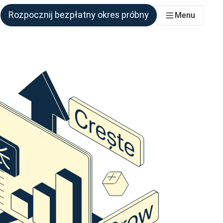
Rozpocznij bezpłatny okres próbny
Menu
połu, który tego potrzebuje