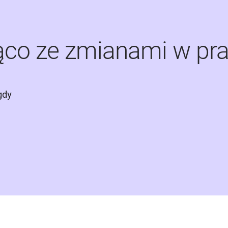
ąco ze zmianami w pr
dy 