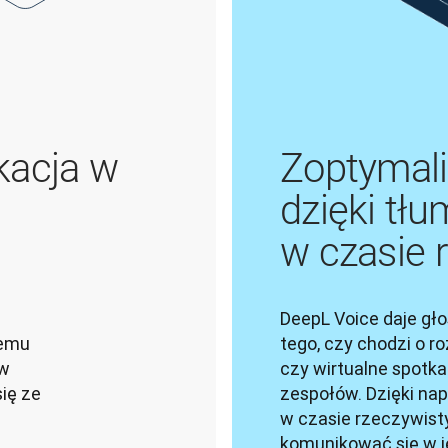
kacja w
Zoptymali
dzięki t
w czasie 
DeepL Voice daje gło
emu 
tego, czy chodzi o r
w 
czy wirtualne spotka
ę ze 
zespołów. Dzięki na
w czasie rzeczywist
komunikować się w ję