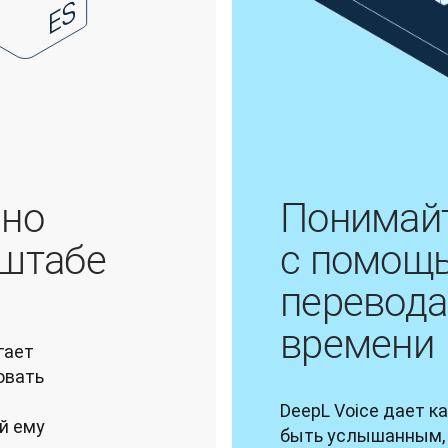
нно
Понимайт
сштабе
с помощь
перевода
времени
ает 
вать 
DeepL Voice дает к
 ему 
быть услышанным, 