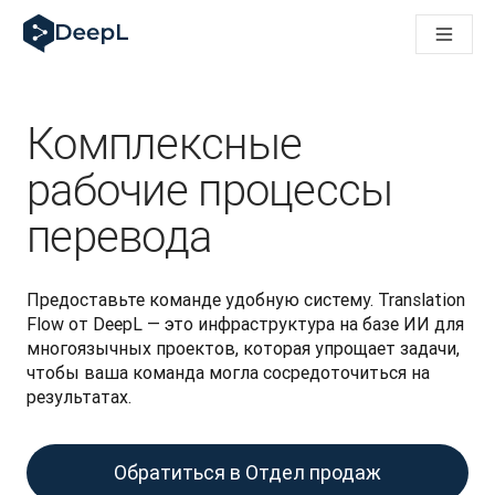
DeepL для ИИ-агентов
Translation Flow в DeepL: Новые рабочие процессы на 
The ROI of AI-native translation
How we brought Swiss German to DeepL
Познакомьтесь с Translation Flow: Решение для локали
Комплексные
Разобраться в вопросах доверия к языковому ИИ в сфе
Как мы разрабатываем систему оценки качества перево
рабочие процессы
От перевода текста до голосовой платформы реальног
перевода
Building an instantly accessible voice demo with DeepL Voic
Предоставьте команде удобную систему. Translation 
Flow от DeepL — это инфраструктура на базе ИИ для 
многоязычных проектов, которая упрощает задачи, 
чтобы ваша команда могла сосредоточиться на 
результатах.
Обратиться в Отдел продаж