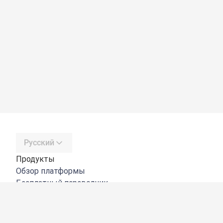
Русский
Продукты
Обзор платформы
Бесплатный переводчик
DeepL API
DeepL Write
DeepL Voice