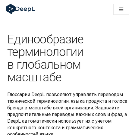
DeepL для ИИ-агентов
Translation Flow в DeepL: Новые рабочие процессы на 
The ROI of AI-native translation
How we brought Swiss German to DeepL
Познакомьтесь с Translation Flow: Решение для локали
Единообразие
Разобраться в вопросах доверия к языковому ИИ в сфе
Как мы разрабатываем систему оценки качества перево
терминологии
От перевода текста до голосовой платформы реальног
в глобальном
Building an instantly accessible voice demo with DeepL Voic
масштабе
Глоссарии DeepL позволяют управлять переводом 
технической терминологии, языка продукта и голоса 
бренда в масштабе всей организации. Задавайте 
предпочтительные переводы важных слов и фраз, а 
DeepL автоматически использует их с учетом 
конкретного контекста и грамматических 
особенностей языка.