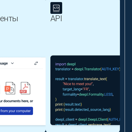
енты
API