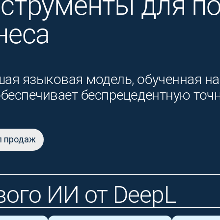
нструменты для п
неса
ая языковая модель, обученная н
обеспечивает беспрецедентную точ
л продаж
ого ИИ от DeepL