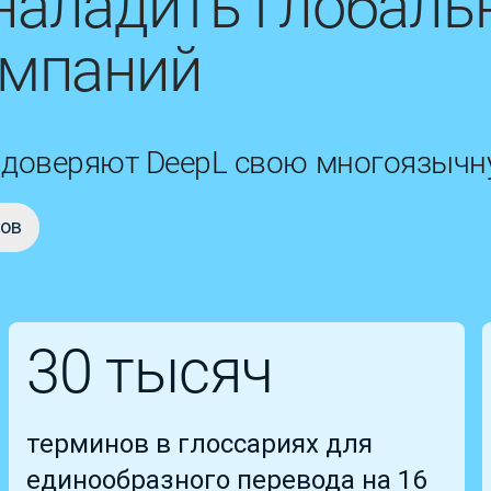
наладить глобаль
омпаний
ы доверяют DeepL свою многоязыч
тов
30 тысяч
терминов в глоссариях для
единообразного перевода на 16