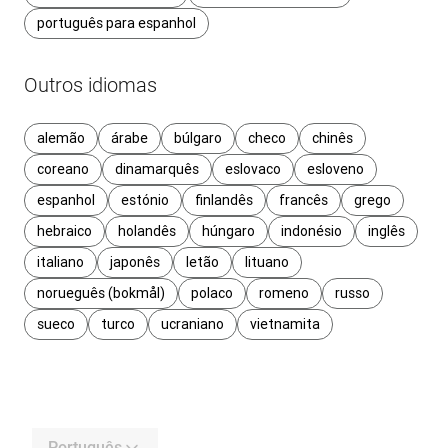
português para espanhol
Outros idiomas
alemão
árabe
búlgaro
checo
chinês
coreano
dinamarquês
eslovaco
esloveno
espanhol
estónio
finlandês
francês
grego
hebraico
holandês
húngaro
indonésio
inglês
italiano
japonês
letão
lituano
norueguês (bokmål)
polaco
romeno
russo
sueco
turco
ucraniano
vietnamita
Português