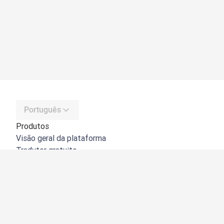
Português
Produtos
Visão geral da plataforma
Tradutor gratuito
API do DeepL
DeepL Write
DeepL Voice
DeepL Voice for Meetings
DeepL Voice for Conversations
Aplicações e integrações