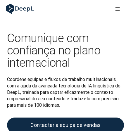
DeepL para agentes de IA
Translation Flow do DeepL: Novos fluxos de trabalho baseados
The ROI of AI-native translation
How we brought Swiss German to DeepL
Descubra o Translation Flow: Localização que automatiza os 
Comunique com
Desvendando a confiança na IA linguística empresarial. Em co
Desenvolvimento da Avaliação da Qualidade de Tradução no
confiança no plano
De tradução de texto a plataforma de voz em tempo real
internacional
Building an instantly accessible voice demo with DeepL Voic
Coordene equipas e fluxos de trabalho multinacionais 
com a ajuda da avançada tecnologia de IA linguística do 
DeepL, treinada para captar eficazmente o contexto 
empresarial do seu conteúdo e traduzi-lo com precisão 
para mais de 100 idiomas.
Contactar a equipa de vendas