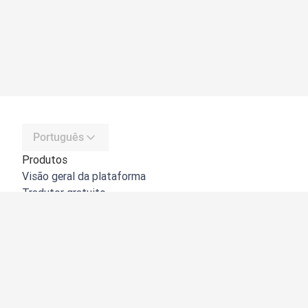
Português
Produtos
Visão geral da plataforma
Tradutor gratuito
API do DeepL
DeepL Write
DeepL Voice
DeepL Voice for Meetings
DeepL Voice for Conversations
Aplicações e integrações