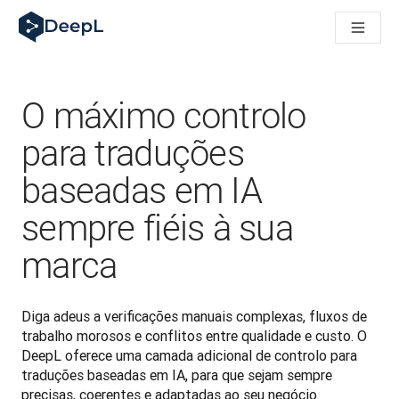
DeepL para agentes de IA
Translation Flow do DeepL: Novos fluxos de trabalho baseados
The ROI of AI-native translation
How we brought Swiss German to DeepL
Descubra o Translation Flow: Localização que automatiza os 
O máximo controlo
Desvendando a confiança na IA linguística empresarial. Em co
Desenvolvimento da Avaliação da Qualidade de Tradução no
para traduções
De tradução de texto a plataforma de voz em tempo real
baseadas em IA
Building an instantly accessible voice demo with DeepL Voic
sempre fiéis à sua
marca
Diga adeus a verificações manuais complexas, fluxos de 
trabalho morosos e conflitos entre qualidade e custo. O 
DeepL oferece uma camada adicional de controlo para 
traduções baseadas em IA, para que sejam sempre 
precisas, coerentes e adaptadas ao seu negócio. 