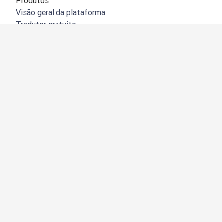
Produtos
Visão geral da plataforma
Tradutor gratuito
API do DeepL
DeepL Write
DeepL Voice
DeepL Voice for Meetings
DeepL Voice for Conversations
Aplicações e integrações
DeepL Pro
Porquê o DeepL?
Segurança de dados
Qualidade
Customization Hub
Acessibilidade
Funções
Tradução de documentos
Tradução de documentos PDF