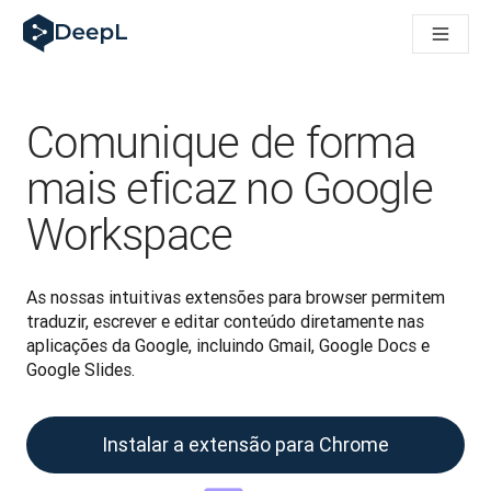
DeepL para agentes de IA
Translation Flow do DeepL: Novos fluxos de trabalho baseados
The ROI of AI-native translation
How we brought Swiss German to DeepL
Descubra o Translation Flow: Localização que automatiza os 
Comunique de forma
Desvendando a confiança na IA linguística empresarial. Em co
Desenvolvimento da Avaliação da Qualidade de Tradução no
mais eficaz no Google
De tradução de texto a plataforma de voz em tempo real
Workspace
Building an instantly accessible voice demo with DeepL Voic
As nossas intuitivas extensões para browser permitem 
traduzir, escrever e editar conteúdo diretamente nas 
aplicações da Google, incluindo Gmail, Google Docs e 
Google Slides.
Instalar a extensão para Chrome