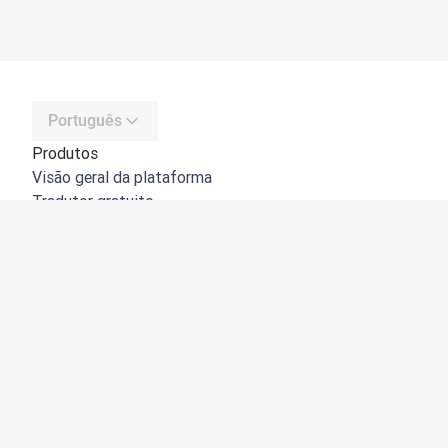
Português
Produtos
Visão geral da plataforma
Tradutor gratuito
API do DeepL
DeepL Write
DeepL Voice
DeepL Voice for Meetings
DeepL Voice for Conversations
Aplicações e integrações
DeepL Pro
Porquê o DeepL?
Segurança de dados
Qualidade