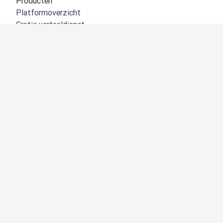
Producten
Platformoverzicht
Gratis vertaaldienst
DeepL API
DeepL Write
DeepL Voice
DeepL Voice for Meetings
DeepL Voice for Conversations
Apps en integraties
DeepL Pro
Waarom DeepL
Gegevensbeveiliging
Kwaliteit
Customization hub
Toegankelijkheid
Functies
Documentvertalingen
PDF-bestanden vertalen