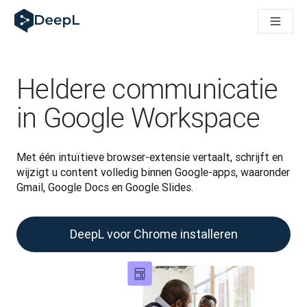
DeepL voor AI-agenten
DeepL Translation Flow: Nieuwe, door AI aangestuurde workfl
The ROI of AI-native translation
How we brought Swiss German to DeepL
Maak kennis met Translation Flow: Lokalisatie die vertaalwor
Heldere communicatie
Vertrouwen in Language AI voor bedrijfstaal ontrafeld. In ges
Hoe wij de kwaliteitsbeoordeling voor DeepL ontwikkelen
in Google Workspace
Van hoogwaardige tekstvertalingen tot een realtime spraakp
Building an instantly accessible voice demo with DeepL Voic
Met één intuïtieve browser-extensie vertaalt, schrijft en 
wijzigt u content volledig binnen Google-apps, waaronder 
Gmail, Google Docs en Google Slides.
DeepL voor Chrome installeren