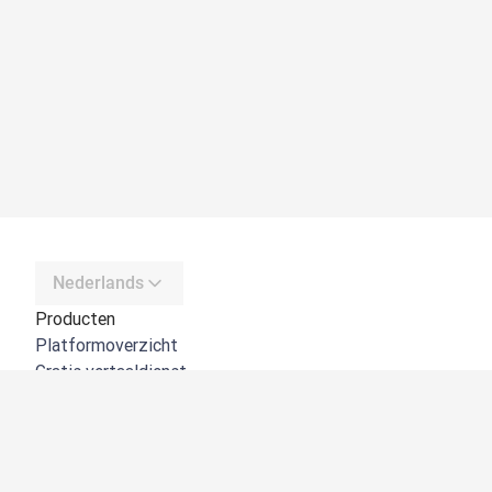
Nederlands
Producten
Platformoverzicht
Gratis vertaaldienst
DeepL API
DeepL Write
DeepL Voice
DeepL Voice for Meetings