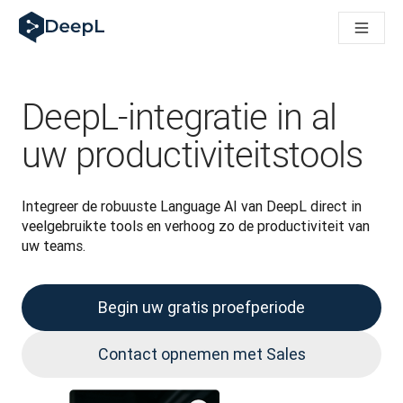
DeepL voor AI-agenten
DeepL Translation Flow: Nieuwe, door AI aangestuurde workfl
The ROI of AI-native translation
How we brought Swiss German to DeepL
Maak kennis met Translation Flow: Lokalisatie die vertaalwor
DeepL-integratie in al
Vertrouwen in Language AI voor bedrijfstaal ontrafeld. In ges
Hoe wij de kwaliteitsbeoordeling voor DeepL ontwikkelen
uw productiviteitstools
Van hoogwaardige tekstvertalingen tot een realtime spraakp
Building an instantly accessible voice demo with DeepL Voic
Integreer de robuuste Language AI van DeepL direct in 
veelgebruikte tools en verhoog zo de productiviteit van 
uw teams.
Begin uw gratis proefperiode
Contact opnemen met Sales