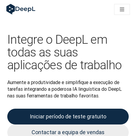
DeepL para agentes de IA
Translation Flow do DeepL: Novos fluxos de trabalho baseados
The ROI of AI-native translation
How we brought Swiss German to DeepL
Descubra o Translation Flow: Localização que automatiza os 
Integre o DeepL em
Desvendando a confiança na IA linguística empresarial. Em co
Desenvolvimento da Avaliação da Qualidade de Tradução no
todas as suas
De tradução de texto a plataforma de voz em tempo real
aplicações de trabalho
Building an instantly accessible voice demo with DeepL Voic
Aumente a produtividade e simplifique a execução de 
tarefas integrando a poderosa IA linguística do DeepL 
nas suas ferramentas de trabalho favoritas.
Iniciar período de teste gratuito
Contactar a equipa de vendas