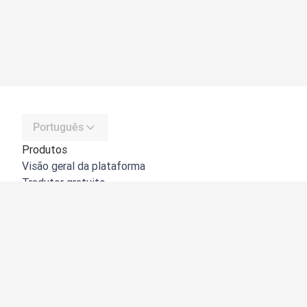
Português
Produtos
Visão geral da plataforma
Tradutor gratuito
API do DeepL
DeepL Write
DeepL Voice
DeepL Voice for Meetings
DeepL Voice for Conversations
Aplicações e integrações
DeepL Pro