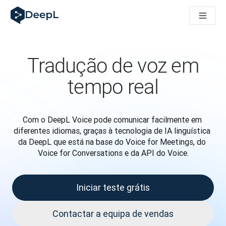
DeepL para agentes de IA
Translation Flow do DeepL: Novos fluxos de trabalho baseados
The ROI of AI-native translation
How we brought Swiss German to DeepL
Descubra o Translation Flow: Localização que automatiza os 
Tradução de voz em
Desvendando a confiança na IA linguística empresarial. Em co
Desenvolvimento da Avaliação da Qualidade de Tradução no
tempo real
De tradução de texto a plataforma de voz em tempo real
Building an instantly accessible voice demo with DeepL Voic
Com o DeepL Voice pode comunicar facilmente em 
diferentes idiomas, graças à tecnologia de IA linguística 
da DeepL que está na base do Voice for Meetings, do 
Voice for Conversations e da API do Voice.
Iniciar teste grátis
Contactar a equipa de vendas