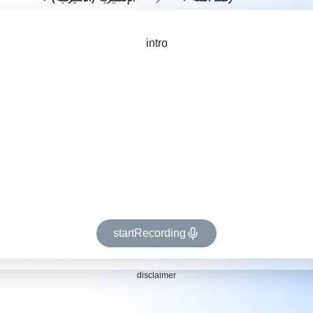
intro
startRecording
disclaimer