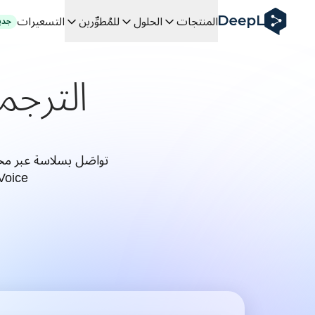
DeepL لوكلاء الذكاء الاصطناعي
المنتجات
الحلول
للمُطوِّرين
التسعيرات
جدي
Translation Flow في DeepL: عمليات سير عمل جديدة مدعومة بالذكاء الاصطناعي لحالات الاستخدام والتكاملات الرئيسية
The ROI of AI-native translation
How we brought Swiss German to DeepL
الترجم
اكتشف «Translation Flow»: حل ترجمة/توطين يعمل على أتمتة سير عمل الترجمة من البداية إلى النهاية، لكل فريق يحتاج إليه
فك رموز الثقة في الحلول اللغوية القائمة على الذكاء الاصطناعي للمؤس
كيف نعمل على تطوير نظام تقييم الجودة للترجمة في DeepL
من ترجمة النصوص عالية الجودة إلى منصة صوتية تعمل في الوقت
 an instantly accessible voice demo with DeepL Voice API
Voice مثل Voice for Meetings وVoice for Conversations وe API