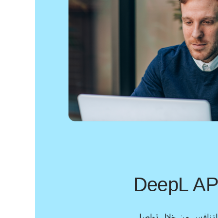
DeepL API
امنح فريقك القدرة على التنافس من خلال تواصل 