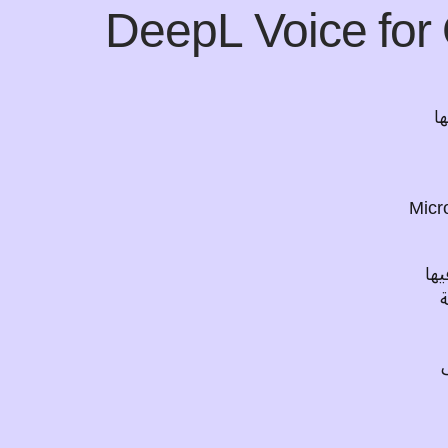
DeepL Voice for
اعقد اجتماعات افتراضية شاملة ومثمرة يفهم فيها 
Microsoft 
، بما فيها
ة