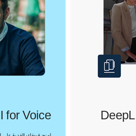
 for Voice
DeepL 