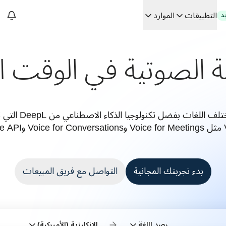
التطبيقات
الموارد
د
ة الصوتية في الوقت ا
سات. في حوار مع Slator
 الفعلي
Building
Voic.
بدء تجربتك المجانية
التواصل مع فريق المبيعات
رصد اللغة
الإنكليزية (الأميركية)