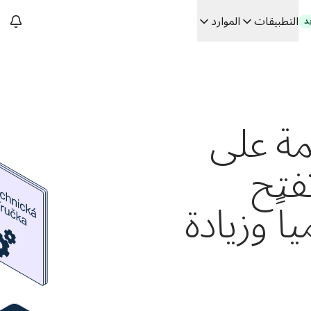
التطبيقات
الموارد
د
سات. في حوار مع Slator
ئمة على
 الفعلي
Building
فتح
اً وزيادة