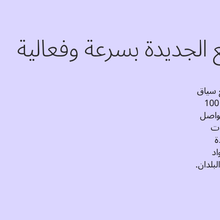
 الجديدة بسرعة وفعالية
الذكاء الاصطناعي من DeepL مُدرّب للتكيف مع سياق 
الأعمال ومُصمَّم لمعالجة المصطلحات بأكثر من 100 
لغة. تقدّم لك أدوات DeepL اقتراحات فورية للتواصل 
بوضوح وإيجاز على كل المنصات، كما توفر ترجمات 
دقيقة للعقود القانونية وإجراءات التشغيل الموحدة 
والأدلة وتطبيقات التخطيط وتساهم في إنشاء مواد 
بلدان.