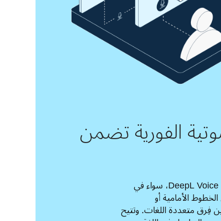
وتية الفورية تضمن
الكل قادر على التعبير مع DeepL Voice، سواء في 
المحادثات وجهاً لوجه في الخطوط الأمامية أو 
الاجتماعات الافتراضية بين فِرق متعددة اللغات. وتتيح 