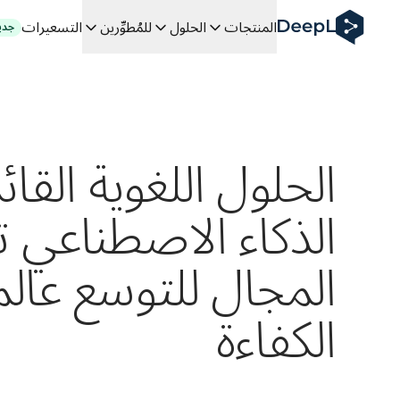
DeepL لوكلاء الذكاء الاصطناعي
المنتجات
الحلول
للمُطوِّرين
التسعيرات
جدي
Translation Flow في DeepL: عمليات سير عمل جديدة مدعومة بالذكاء الاصطناعي لحالات الاستخدام والتكاملات الرئيسية
The ROI of AI-native translation
How we brought Swiss German to DeepL
اكتشف «Translation Flow»: حل ترجمة/توطين يعمل على أتمتة سير عمل الترجمة من البداية إلى النهاية، لكل فريق يحتاج إليه
فك رموز الثقة في الحلول اللغوية القائمة على الذكاء الاصطناعي للمؤس
كيف نعمل على تطوير نظام تقييم الجودة للترجمة في DeepL
الحلول اللغوية القا
من ترجمة النصوص عالية الجودة إلى منصة صوتية تعمل في الوقت
 an instantly accessible voice demo with DeepL Voice API
الذكاء الاصطناعي ت
المجال للتوسع عالمي
الكفاءة