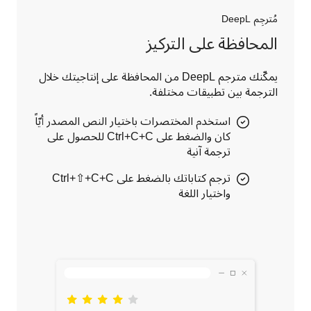
مُترجِم DeepL
المحافظة على التركيز
يمكّنك مترجم DeepL من المحافظة على إنتاجيتك خلال 
الترجمة بين تطبيقات مختلفة.
استخدم المختصرات باختيار النص المصدر أيّاً
كان والضغط على Ctrl+C+C للحصول على
ترجمة آنية
ترجم كتاباتك بالضغط على Ctrl+⇧+C+C
واختيار اللغة