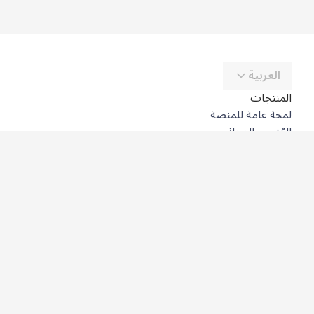
العربية
المنتجات
لمحة عامة للمنصة
المُترجِم المجاني
DeepL API
DeepL Write
DeepL Voice
DeepL Voice for Meetings
DeepL Voice for Conversations
التطبيقات والتكاملات
DeepL Pro
لماذا DeepL؟
أمن البيانات
الجودة