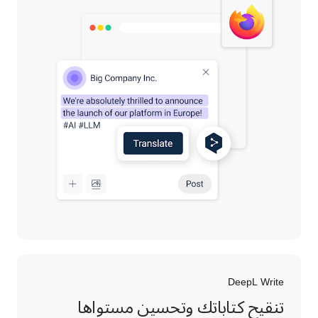
DeepL Write
تنقيح كتاباتك وتحسين مستواها