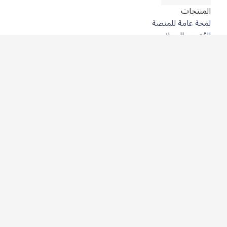
المنتجات
لمحة عامة للمنصة
المُترجِم المجاني
DeepL API
DeepL Write
DeepL Voice
DeepL Voice for Meetings
DeepL Voice for Conversations
التطبيقات والتكاملات
DeepL Pro
لماذا DeepL؟
أمن البيانات
الجودة
Customization Hub
سهولة الوصول
الميزات
ترجمة المستندات