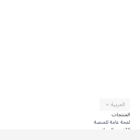
العربية
المنتجات
لمحة عامة للمنصة
المُترجِم المجاني
DeepL API