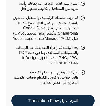
أنشِئ سير العمل الخاص بترجماتك وأدِره
بمزيد من الشفافية وتكاليف تشغيل أقل.
قم بربط أنظمتك الرئيسية، واستقبل المحتوى
وانشره، ودمج سير عمل اللغات مع خدمات
التخزين السحابي مثل Google Drive
وSharePoint، وأنظمة إدارة المحتوى (CMS)
مثل Adobe Experience Manager (AEM)
وفر الوقت في إجراء التعديلات عبر الوسائط
والتنسيقات المختلفة، بما في ذلك PDF
وJPG وPNG، بالإضافة إلى InDesign
وContentful JSON‏
تولَّ إدارة وتتبع سير مهام الترجمة
والمراجعات، واضمن الالتزام بمعايير علامتك
التجارية في جميع المراحل
المزيد حول Translation Flow