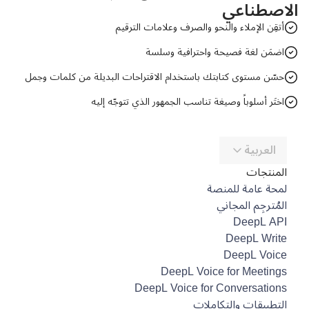
الاصطناعي
أتقِن الإملاء والنحو والصرف وعلامات الترقيم
اضمَن لغة فصيحة واحترافية وسلسة
حسّن مستوى كتابتك باستخدام الاقتراحات البديلة من كلمات وجمل
اختَر أسلوباً وصيغة تناسب الجمهور الذي تتوجّه إليه
العربية
المنتجات
لمحة عامة للمنصة
المُترجِم المجاني
DeepL API
DeepL Write
DeepL Voice
DeepL Voice for Meetings
DeepL Voice for Conversations
التطبيقات والتكاملات