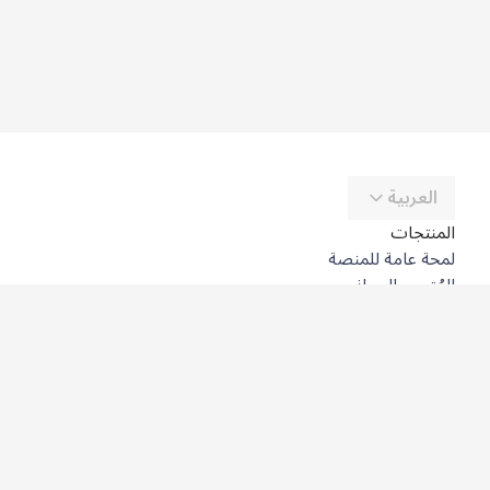
العربية
المنتجات
لمحة عامة للمنصة
المُترجِم المجاني
DeepL API
DeepL Write
DeepL Voice
DeepL Voice for Meetings
DeepL Voice for Conversations
التطبيقات والتكاملات
DeepL Pro