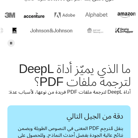
ما الذي يميّز أداة DeepL
لترجمة ملفات PDF؟
أداة DeepL لترجمة ملفات PDF فريدة من نوعها، لأسباب عدة:
دقة من الجيل التالي
ينقل مُترجِم PDF المعنى في النصوص الطويلة ويضمن 
نتائج عالية الجودة بفضل أحدث النماذج. وللحصول على 