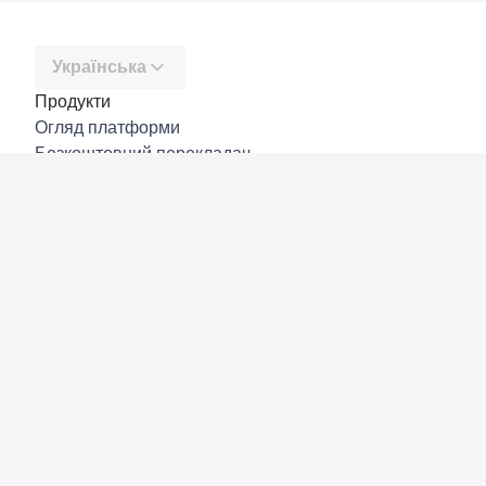
Українська
Продукти
Огляд платформи
Безкоштовний перекладач
DeepL API
DeepL Write
DeepL Voice
DeepL Voice for Meetings
DeepL Voice for Conversations
Програми й інтеграції
DeepL Pro
Чому DeepL
Безпека даних
Якість
Customization Hub
Доступність