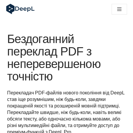
DeepL для ШІ-агентів
Translation Flow в DeepL: Нові робочі процеси на основі 
The ROI of AI-native translation
How we brought Swiss German to DeepL
Відкрийте для себе Translation Flow: Локалізація, що авт
Бездоганний
Розшифровка довіри до мовного ШІ в підприємстві. У розм
Як ми розробляємо систему оцінювання якості переклад
переклад PDF з
Від якісного перекладу до голосової платформи реальног
неперевершеною
Building an instantly accessible voice demo with DeepL Voi
точністю
Перекладач PDF-файлів нового покоління від DeepL 
став іще розумнішим, ніж будь-коли, завдяки 
покращеній якості та розширеній мовній підтримці. 
Перекладайте швидше, ніж будь-коли, навіть великі 
обсяги тексту, або одночасно кількома мовами, або 
різні мультимедійні файли, та отримуйте доступ до 
преміум-функцій з DeepL Pro.