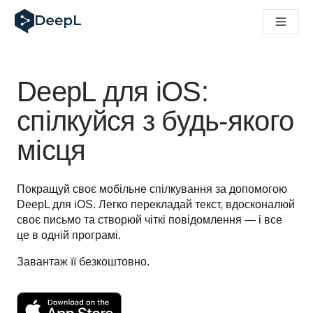
DeepL для ШІ-агентів
Translation Flow в DeepL: Нові робочі процеси на основі 
The ROI of AI-native translation
How we brought Swiss German to DeepL
Відкрийте для себе Translation Flow: Локалізація, що авт
DeepL для iOS:
Розшифровка довіри до мовного ШІ в підприємстві. У розм
Як ми розробляємо систему оцінювання якості переклад
спілкуйся з будь-якого
Від якісного перекладу до голосової платформи реальног
місця
Building an instantly accessible voice demo with DeepL Voi
Покращуй своє мобільне спілкування за допомогою 
DeepL для iOS. Легко перекладай текст, вдосконалюй 
своє письмо та створюй чіткі повідомлення — і все 
це в одній програмі.
Завантаж її безкоштовно.