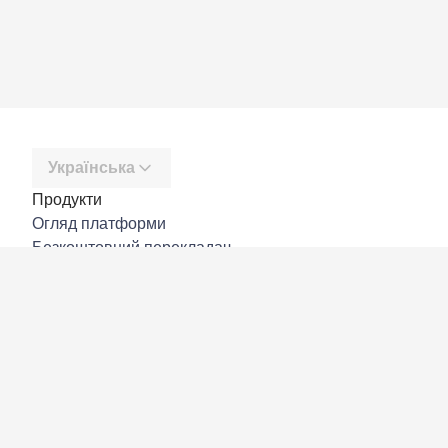
Українська
Продукти
Огляд платформи
Безкоштовний перекладач
DeepL API
DeepL Write
DeepL Voice
DeepL Voice for Meetings
DeepL Voice for Conversations
Програми й інтеграції
DeepL Pro
Чому DeepL