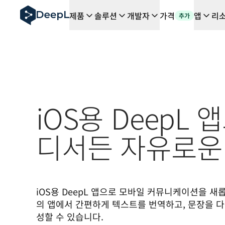
AI 에이전트용 DeepL
제품
솔루션
개발자
가격
앱
리
추가
DeepL Translation Flow: 주요 사용 사례 및 통합 기능
The ROI of AI-native translation
How we brought Swiss German to DeepL
Translation Flow를 만나보세요: 번역 워크플로우를 처
기업용 언어 AI에 대한 신뢰 해독. Slator와의 대담
DeepL의 번역 품질 평가 시스템을 구축하는 방법
고품질 텍스트 번역에서 실시간 음성 플랫폼까지
Building an instantly accessible voice demo with Deep
iOS용 DeepL 
디서든 자유로운
iOS용 DeepL 앱으로 모바일 커뮤니케이션을 새
의 앱에서 간편하게 텍스트를 번역하고, 문장을 다
성할 수 있습니다.