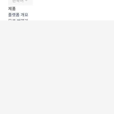
한국어
제품
플랫폼 개요
무료 번역기
DeepL API
DeepL Write
DeepL Voice
DeepL Voice for Meetings
DeepL Voice for Conversations
앱 및 통합
DeepL Pro
DeepL의 강점
데이터 보안
품질
Customization Hub
접근성
기능