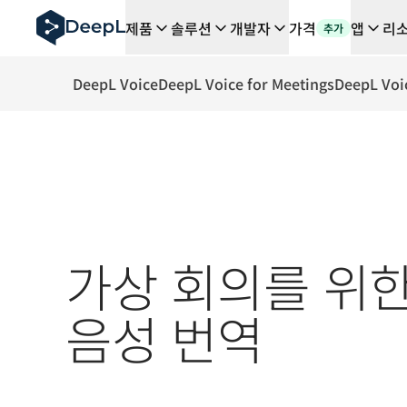
AI 에이전트용 DeepL
제품
솔루션
개발자
가격
앱
리
추가
DeepL Translation Flow: 주요 사용 사례 및 통합 기능
The ROI of AI-native translation
How we brought Swiss German to DeepL
DeepL Voice
DeepL Voice for Meetings
DeepL Voi
Translation Flow를 만나보세요: 번역 워크플로우를 처
기업용 언어 AI에 대한 신뢰 해독. Slator와의 대담
DeepL의 번역 품질 평가 시스템을 구축하는 방법
고품질 텍스트 번역에서 실시간 음성 플랫폼까지
Building an instantly accessible voice demo with Deep
가상 회의를 위
음성 번역