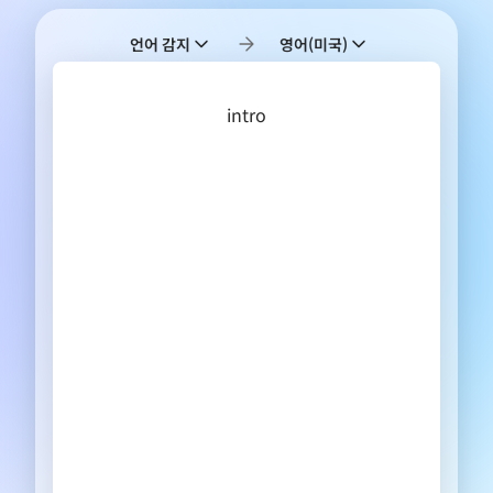
언어 감지
영어(미국)
intro