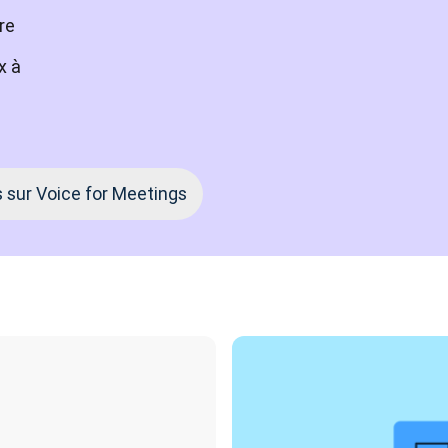
re
x à
s sur Voice for Meetings