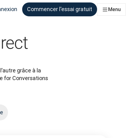
nexion
Commencer l'essai gratuit
Menu
qui en ont besoin
rect
autre grâce à la 
e for Conversations 
te