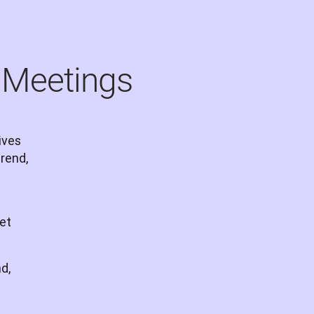
 Meetings
ves 
end, 
et
nd,