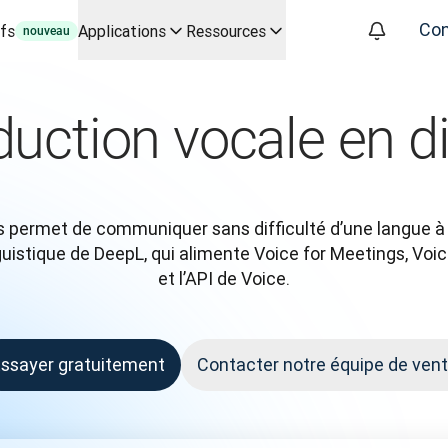
Con
ifs
Applications
Ressources
nouveau
és par l’IA pour vos principaux cas d'usage et intégrations
e vos processus de traduction de A à Z, pour toutes les équipes 
duction vocale en di
es entreprises Entretien avec Slator
éel
oice API
 permet de communiquer sans difficulté d’une langue à l’
guistique de DeepL, qui alimente Voice for Meetings, Voic
et l’API de Voice.
ssayer gratuitement
Contacter notre équipe de ven