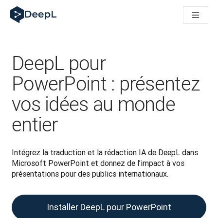
DeepL pour agents IA
Translation Flow de DeepL : des nouveaux processus optimisés
The ROI of AI-native translation
How we brought Swiss German to DeepL
Découvrez Translation Flow : la localisation qui automatise v
DeepL pour
Décoder la notion de confiance dans l'IA linguistique pour les
Évaluation qualité traduction chez DeepL
PowerPoint : présentez
De la traduction de texte à la traduction vocale en temps réel
vos idées au monde
Building an instantly accessible voice demo with DeepL Voic
entier
Intégrez la traduction et la rédaction IA de DeepL dans 
Microsoft PowerPoint et donnez de l’impact à vos 
présentations pour des publics internationaux.
Installer DeepL pour PowerPoint