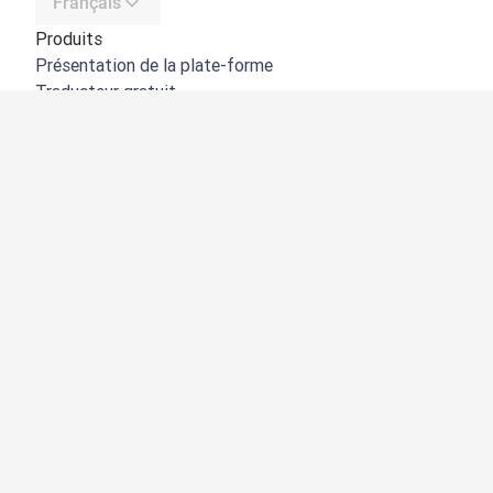
Français
Produits
Présentation de la plate-forme
Traducteur gratuit
API de DeepL
DeepL Write
DeepL Voice
DeepL Voice for Meetings
DeepL Voice for Conversations
Applications et intégrations
DeepL Pro
Pourquoi DeepL
Protection des données
Qualité
Customization Hub
Accessibilité
Fonctionnalités