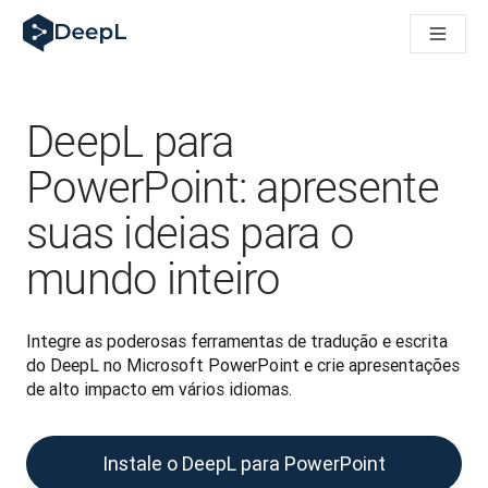
DeepL para agentes de IA
Translation Flow do DeepL: Novos fluxos de trabalho com IA p
The ROI of AI-native translation
How we brought Swiss German to DeepL
Conheça o Translation Flow: Localização que automatiza os f
DeepL para
Entendendo a confiança na IA linguística empresarial. Em con
Desenvolvendo a Avaliação de Qualidade de Tradução do Dee
PowerPoint: apresente
De tradução de qualidade a plataforma de voz em tempo real
suas ideias para o
Building an instantly accessible voice demo with DeepL Voic
mundo inteiro
Integre as poderosas ferramentas de tradução e escrita 
do DeepL no Microsoft PowerPoint e crie apresentações 
de alto impacto em vários idiomas.
Instale o DeepL para PowerPoint