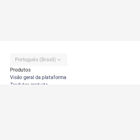
Português (Brasil)
Produtos
Visão geral da plataforma
Tradutor gratuito
API do DeepL
DeepL Write
DeepL Voice
DeepL Voice for Meetings
DeepL Voice for Conversations
Apps e integrações
DeepL Pro