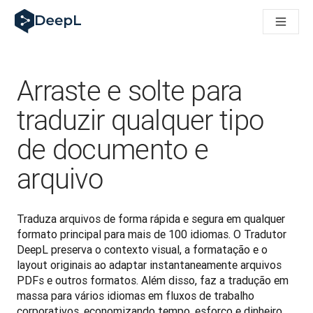
DeepL para agentes de IA
Translation Flow do DeepL: Novos fluxos de trabalho com IA p
The ROI of AI-native translation
How we brought Swiss German to DeepL
Conheça o Translation Flow: Localização que automatiza os f
Arraste e solte para
Entendendo a confiança na IA linguística empresarial. Em con
Desenvolvendo a Avaliação de Qualidade de Tradução do Dee
traduzir qualquer tipo
De tradução de qualidade a plataforma de voz em tempo real
de documento e
Building an instantly accessible voice demo with DeepL Voic
arquivo
Traduza arquivos de forma rápida e segura em qualquer 
formato principal para mais de 100 idiomas. O Tradutor 
DeepL preserva o contexto visual, a formatação e o 
layout originais ao adaptar instantaneamente arquivos 
PDFs e outros formatos. Além disso, faz a tradução em 
massa para vários idiomas em fluxos de trabalho 
corporativos, economizando tempo, esforço e dinheiro.