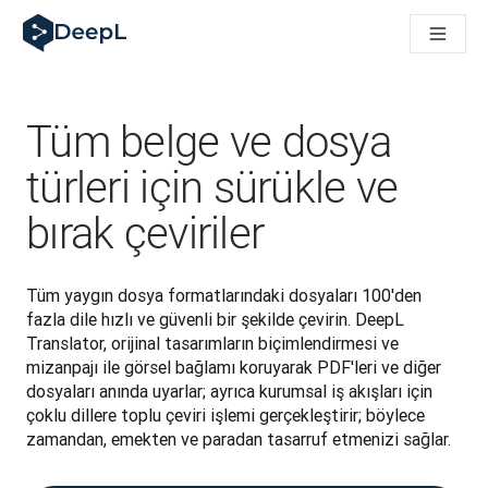
AI ajanları için DeepL
DeepL Translation Flow: Önemli kullanım senaryoları ve entegra
The ROI of AI-native translation
How we brought Swiss German to DeepL
Translation Flow’u Keşfedin: Çeviri iş akışlarını baştan sona o
Tüm belge ve dosya
Kurumsal Dil Yapay Zekasında Güvenin Şifresini Çözmek. Slator
DeepL için Çeviri Kalite Değerlendirmesini Nasıl Geliştiriyoruz
türleri için sürükle ve
Yüksek kaliteli metin çevirisinden gerçek zamanlı ses platfor
bırak çeviriler
Building an instantly accessible voice demo with DeepL Voic
Tüm yaygın dosya formatlarındaki dosyaları 100'den 
fazla dile hızlı ve güvenli bir şekilde çevirin. DeepL 
Translator, orijinal tasarımların biçimlendirmesi ve 
mizanpajı ile görsel bağlamı koruyarak PDF'leri ve diğer 
dosyaları anında uyarlar; ayrıca kurumsal iş akışları için 
çoklu dillere toplu çeviri işlemi gerçekleştirir; böylece 
zamandan, emekten ve paradan tasarruf etmenizi sağlar.