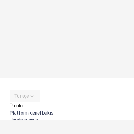
Türkçe
Ürünler
Platform genel bakışı
Ücretsiz çeviri
DeepL API