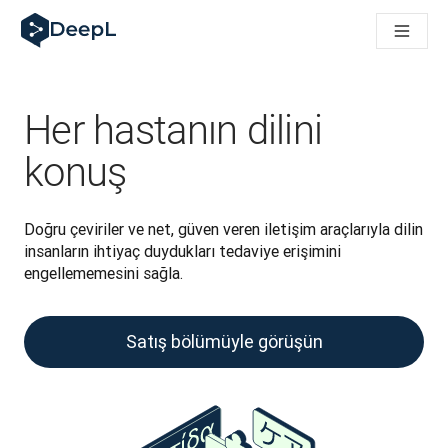
AI ajanları için DeepL
DeepL Translation Flow: Önemli kullanım senaryoları ve entegra
The ROI of AI-native translation
How we brought Swiss German to DeepL
Translation Flow’u Keşfedin: Çeviri iş akışlarını baştan sona o
Her hastanın dilini
Kurumsal Dil Yapay Zekasında Güvenin Şifresini Çözmek. Slator
DeepL için Çeviri Kalite Değerlendirmesini Nasıl Geliştiriyoruz
konuş
Yüksek kaliteli metin çevirisinden gerçek zamanlı ses platfor
Building an instantly accessible voice demo with DeepL Voic
Doğru çeviriler ve net, güven veren iletişim araçlarıyla dilin 
insanların ihtiyaç duydukları tedaviye erişimini 
engellememesini sağla.
Satış bölümüyle görüşün