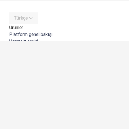
Türkçe
Ürünler
Platform genel bakışı
Ücretsiz çeviri
DeepL API
DeepL Write
DeepL Voice
DeepL Voice for Meetings
DeepL Voice for Conversations
Uygulamalar ve Entegrasyonlar
DeepL Pro
Neden DeepL?
Veri Güvenliği
Kalite
Customization Hub
Erişilebilirlik