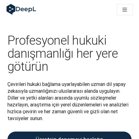
AI ajanları için DeepL
DeepL Translation Flow: Önemli kullanım senaryoları ve entegra
The ROI of AI-native translation
How we brought Swiss German to DeepL
Translation Flow’u Keşfedin: Çeviri iş akışlarını baştan sona o
Profesyonel hukuki
Kurumsal Dil Yapay Zekasında Güvenin Şifresini Çözmek. Slator
DeepL için Çeviri Kalite Değerlendirmesini Nasıl Geliştiriyoruz
danışmanlığı her yere
Yüksek kaliteli metin çevirisinden gerçek zamanlı ses platfor
götürün
Building an instantly accessible voice demo with DeepL Voic
Çevirileri hukuki bağlama uyarlayabilen uzman dil yapay 
zekasıyla uzmanlığınızı uluslararası alanda uygulayın. 
Diller ve yetki alanları arasında uyumlu sözleşmeler 
hazırlayın, araştırma için yerel düzenlemeleri ve analizleri 
hızlıca çevirin ve her zaman güvenli ve gizli olan net 
tavsiyeler sunun.