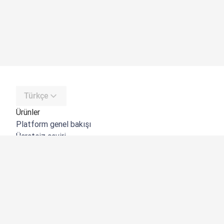
Türkçe
Ürünler
Platform genel bakışı
Ücretsiz çeviri
DeepL API
DeepL Write
DeepL Voice
DeepL Voice for Meetings
DeepL Voice for Conversations
Uygulamalar ve Entegrasyonlar
DeepL Pro