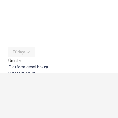
Türkçe
Ürünler
Platform genel bakışı
Ücretsiz çeviri
DeepL API
DeepL Write
DeepL Voice
DeepL Voice for Meetings
DeepL Voice for Conversations
Uygulamalar ve Entegrasyonlar
DeepL Pro