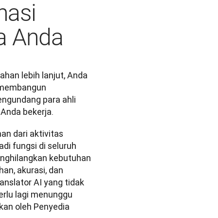
nasi
a Anda
an lebih lanjut, Anda 
h membangun 
ngundang para ahli 
Anda bekerja.
n dari aktivitas 
i fungsi di seluruh 
enghilangkan kebutuhan 
n, akurasi, dan 
nslator AI yang tidak 
erlu lagi menunggu 
an oleh Penyedia 