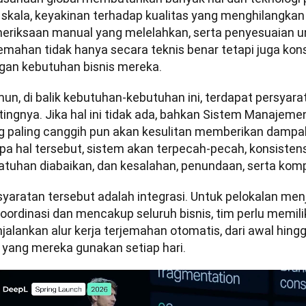
 skala, keyakinan terhadap kualitas yang menghilangkan
eriksaan manual yang melelahkan, serta penyesuaian u
jemahan tidak hanya secara teknis benar tetapi juga kons
gan kebutuhan bisnis mereka.
un, di balik kebutuhan-kebutuhan ini, terdapat persyara
tingnya. Jika hal ini tidak ada, bahkan Sistem Manajem
g paling canggih pun akan kesulitan memberikan dampak
pa hal tersebut, sistem akan terpecah-pecah, konsistens
atuhan diabaikan, dan kesalahan, penundaan, serta kom
syaratan tersebut adalah integrasi. Untuk pelokalan menj
koordinasi dan mencakup seluruh bisnis, tim perlu memil
alankan alur kerja terjemahan otomatis, dari awal hingga