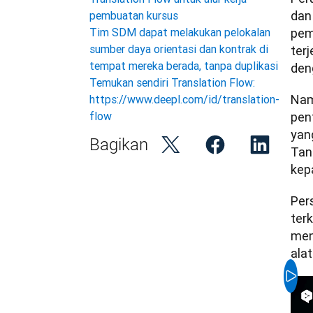
dan
pembuatan kursus
pem
Tim SDM dapat melakukan pelokalan
sumber daya orientasi dan kontrak di
ter
tempat mereka berada, tanpa duplikasi
den
Temukan sendiri Translation Flow:
Nam
https://www.deepl.com/id/translation-
pen
flow
yan
Bagikan
Tan
kep
Per
ter
menj