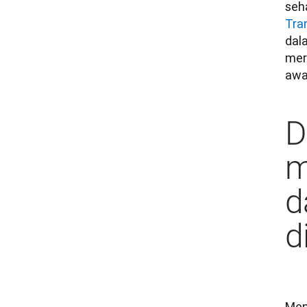
Tra
dal
mer
awal
D
m
d
d
Men