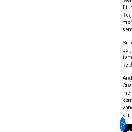
fit
Ter
mem
sem
Set
berj
tam
ke 
And
Cus
mem
kem
yan