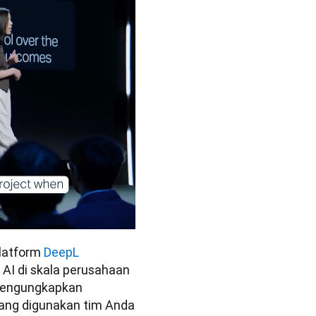
atform 
DeepL 
I di skala perusahaan 
mengungkapkan 
yang digunakan tim Anda 