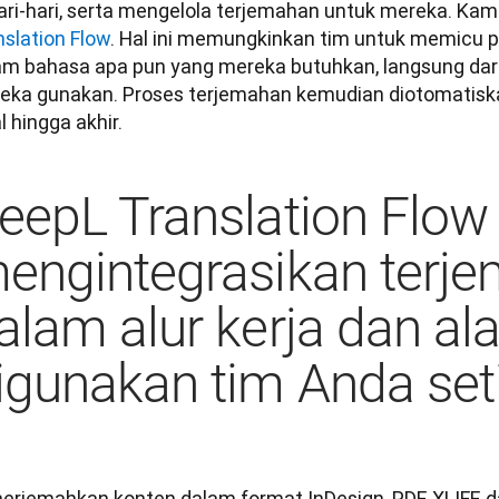
nslation Flow
. Hal ini memungkinkan tim untuk memicu p
am bahasa apa pun yang mereka butuhkan, langsung dari
eka gunakan. Proses terjemahan kemudian diotomatiskan
 hingga akhir. 
eepL Translation Flow
engintegrasikan terj
alam alur kerja dan al
igunakan tim Anda seti
erjemahkan konten dalam format InDesign, PDF, XLIFF, d