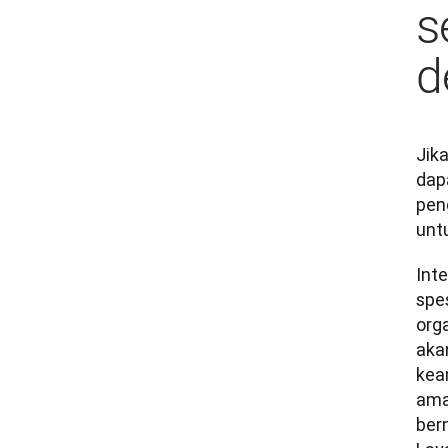
s
d
Jik
dap
pen
unt
Int
spes
org
aka
kea
ama
ber