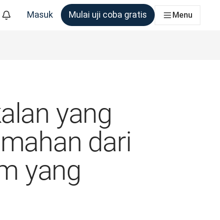
Masuk
Mulai uji coba gratis
Menu
m yang membutuhkannya
kalan yang
emahan dari
tim yang