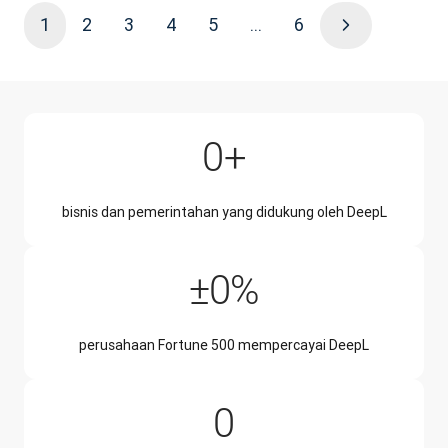
1
2
3
4
5
...
6
200,000+
0
+
bisnis dan pemerintahan yang didukung oleh DeepL
±50%
±
0
%
perusahaan Fortune 500 mempercayai DeepL
228
0