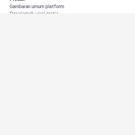
Gambaran umum platform
Penerjemah versi gratis
DeepL API
DeepL Write
DeepL Voice
DeepL Voice for Meetings
DeepL Voice for Conversations
Aplikasi & Integrasi
DeepL Pro
Mengapa DeepL
Keamanan Data
Kualitas
Customization Hub
Aksesibilitas
Fitur
Penerjemahan dokumen
Menerjemahkan dokumen PDF