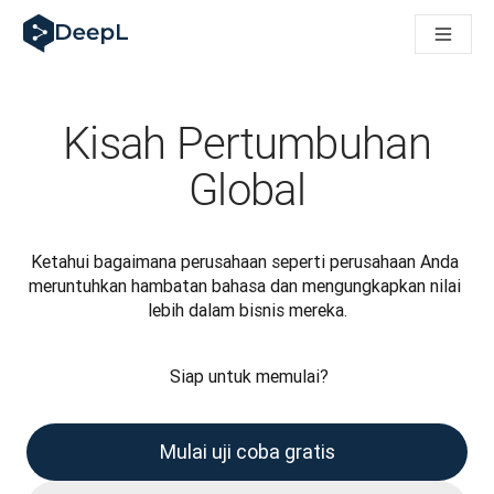
DeepL untuk agen AI
Translation Flow DeepL: Alur kerja baru yang didukung AI un
The ROI of AI-native translation
How we brought Swiss German to DeepL
Temukan Translation Flow: Pelokalan yang mengotomatiskan al
Kisah Pertumbuhan
Mengurai Makna Kepercayaan dalam AI bahasa perusahaan. D
Sistem Evaluasi Mutu Terjemahan DeepL: Cara Pengembanga
Global
Terjemahan teks berkualitas tinggi ke platform suara real-tim
Building an instantly accessible voice demo with DeepL Voic
Ketahui bagaimana perusahaan seperti perusahaan Anda 
meruntuhkan hambatan bahasa dan mengungkapkan nilai 
lebih dalam bisnis mereka.

 Siap untuk memulai?
Mulai uji coba gratis