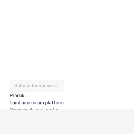
Bahasa Indonesia
Produk
Gambaran umum platform
Penerjemah versi gratis
DeepL API
DeepL Write
DeepL Voice