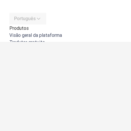
Português
Produtos
Visão geral da plataforma
Tradutor gratuito
API do DeepL
DeepL Write
DeepL Voice
DeepL Voice for Meetings
DeepL Voice for Conversations
Aplicações e integrações
DeepL Pro
Porquê o DeepL?
Segurança de dados
Qualidade
Customization Hub
Acessibilidade