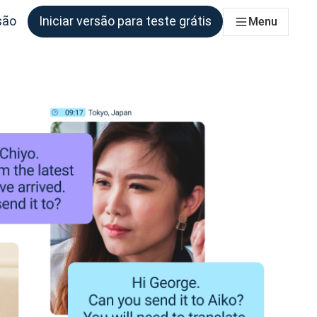
são
Iniciar versão para teste grátis
Menu
as equipas que deles necessitem