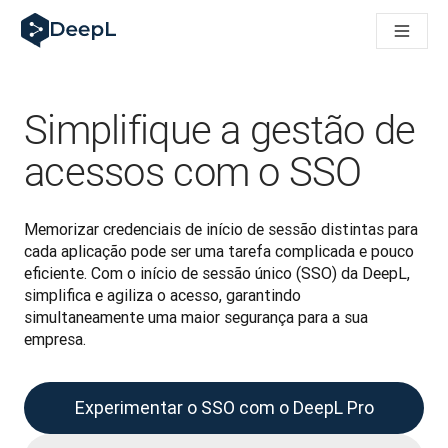
DeepL para agentes de IA
Translation Flow do DeepL: Novos fluxos de trabalho baseados
The ROI of AI-native translation
How we brought Swiss German to DeepL
Descubra o Translation Flow: Localização que automatiza os 
Simplifique a gestão de
Desvendando a confiança na IA linguística empresarial. Em co
Desenvolvimento da Avaliação da Qualidade de Tradução no
acessos com o SSO
De tradução de texto a plataforma de voz em tempo real
Building an instantly accessible voice demo with DeepL Voic
Memorizar credenciais de início de sessão distintas para 
cada aplicação pode ser uma tarefa complicada e pouco 
eficiente. Com o início de sessão único (SSO) da DeepL, 
simplifica e agiliza o acesso, garantindo 
simultaneamente uma maior segurança para a sua 
empresa. 
Experimentar o SSO com o DeepL Pro