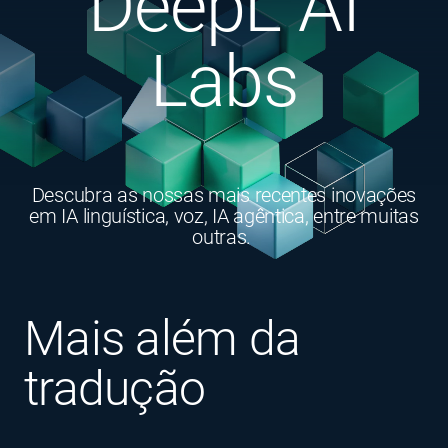
DeepL AI
Labs
Descubra as nossas mais recentes inovações
em IA linguística, voz, IA agêntica, entre muitas
outras.
Mais além da
tradução