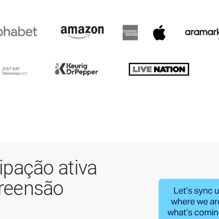
pação ativa
reensão