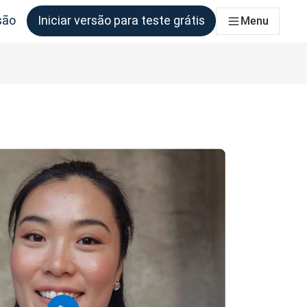
são
Iniciar versão para teste grátis
Menu
as equipas que deles necessitem