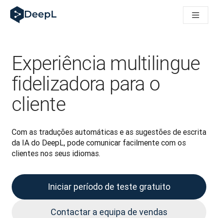
DeepL para agentes de IA
Translation Flow do DeepL: Novos fluxos de trabalho baseados
The ROI of AI-native translation
How we brought Swiss German to DeepL
Descubra o Translation Flow: Localização que automatiza os 
Experiência multilingue
Desvendando a confiança na IA linguística empresarial. Em co
Desenvolvimento da Avaliação da Qualidade de Tradução no
fidelizadora para o
De tradução de texto a plataforma de voz em tempo real
cliente
Building an instantly accessible voice demo with DeepL Voic
Com as traduções automáticas e as sugestões de escrita 
da IA do DeepL, pode comunicar facilmente com os 
clientes nos seus idiomas.
Iniciar período de teste gratuito
Contactar a equipa de vendas