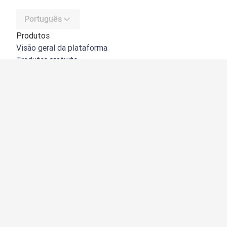
Português
Produtos
Visão geral da plataforma
Tradutor gratuito
API do DeepL
DeepL Write
DeepL Voice
DeepL Voice for Meetings
DeepL Voice for Conversations
Aplicações e integrações
DeepL Pro
Porquê o DeepL?
Segurança de dados
Qualidade
Customization Hub
Acessibilidade