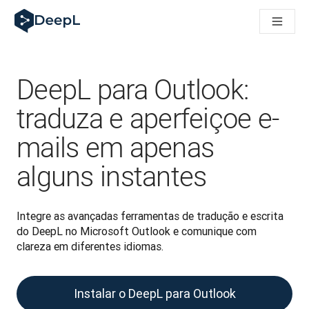
DeepL para agentes de IA
Translation Flow do DeepL: Novos fluxos de trabalho baseados
The ROI of AI-native translation
How we brought Swiss German to DeepL
Descubra o Translation Flow: Localização que automatiza os 
DeepL para Outlook:
Desvendando a confiança na IA linguística empresarial. Em co
Desenvolvimento da Avaliação da Qualidade de Tradução no
traduza e aperfeiçoe e-
De tradução de texto a plataforma de voz em tempo real
mails em apenas
Building an instantly accessible voice demo with DeepL Voic
alguns instantes
Integre as avançadas ferramentas de tradução e escrita 
do DeepL no Microsoft Outlook e comunique com 
clareza em diferentes idiomas.
Instalar o DeepL para Outlook